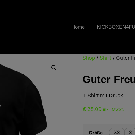
Home
KICKBOXEN4F
Shop
/
Shirt
/ Guter 
Guter Fre
T-Shirt mit Druck
€
28,00
inkl. MwSt.
XS
S
Größe