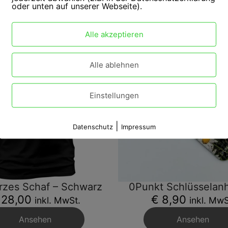
oder unten auf unserer Webseite).
Alle akzeptieren
Alle ablehnen
Einstellungen
|
Datenschutz
Impressum
rzes Schaf – Schwarz
0Punkt Schlüsselan
 28,00
€ 8,90
inkl. MwSt.
inkl. MwS
Ansehen
Ansehen