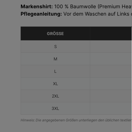
Markenshirt:
100 % Baumwolle (Premium Heav
Pflegeanleitung:
Vor dem Waschen auf Links d
GRÖSSE
S
M
L
XL
2XL
3XL
Hinweis: Die angegebenen Größen unterliegen den üblichen textilen