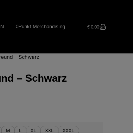
UN
0Punkt Merchandising
€
0,00
Freund – Schwarz
und – Schwarz
M
L
XL
XXL
XXXL