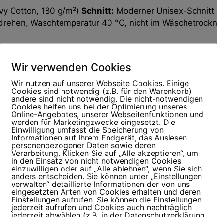
y Cotton, 180 g/m²)
Schnitt:
Moderner Unisex-Schnitt (
rehen, Waschtemperatur 40 °C, nicht im Wäschetrockner
BRUSTWEITE (CM)
Wir verwenden Cookies
45,7
Wir nutzen auf unserer Webseite Cookies. Einige
Cookies sind notwendig (z.B. für den Warenkorb)
50,8
andere sind nicht notwendig. Die nicht-notwendigen
Cookies helfen uns bei der Optimierung unseres
Online-Angebotes, unserer Webseitenfunktionen und
55,9
werden für Marketingzwecke eingesetzt. Die
Einwilligung umfasst die Speicherung von
Informationen auf Ihrem Endgerät, das Auslesen
61,0
personenbezogener Daten sowie deren
Verarbeitung. Klicken Sie auf „Alle akzeptieren“, um
66,0
in den Einsatz von nicht notwendigen Cookies
einzuwilligen oder auf „Alle ablehnen“, wenn Sie sich
anders entscheiden. Sie können unter „Einstellungen
71,1
verwalten“ detaillierte Informationen der von uns
eingesetzten Arten von Cookies erhalten und deren
 Toleranzen und dienen zur Orientierung.
Einstellungen aufrufen. Sie können die Einstellungen
jederzeit aufrufen und Cookies auch nachträglich
jederzeit abwählen (z.B. in der Datenschutzerklärung