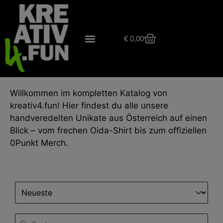
€
0,00
Willkommen im kompletten Katalog von
kreativ4.fun! Hier findest du alle unsere
handveredelten Unikate aus Österreich auf einen
Blick – vom frechen Oida-Shirt bis zum offiziellen
0Punkt Merch.
Sort content
Sortierung
Search content
Suche