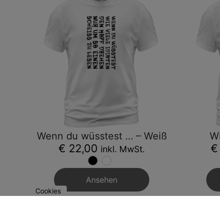
Wenn du wüsstest … – Weiß
Wi
€ 22,00
€
inkl. MwSt.
Ansehen
Cookies