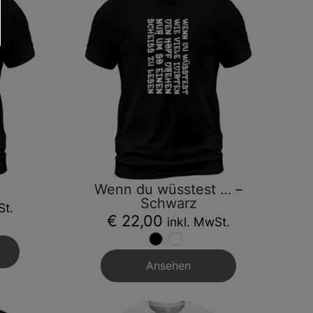
Wenn du wüsstest … –
Schwarz
St.
€ 22,00
inkl. MwSt.
Ansehen