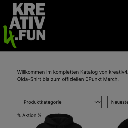
Willkommen im kompletten Katalog von kreativ4.f
Oida-Shirt bis zum offiziellen 0Punkt Merch.
Select content
Sort con
Produktkategorie 0Punkt
Sortier
% Aktion %