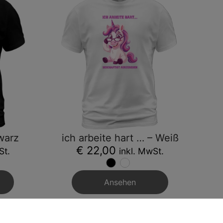
warz
ich arbeite hart … – Weiß
€ 22,00
St.
inkl. MwSt.
Ansehen
% Aktion %