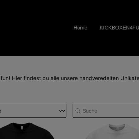
Home
KICKBOXEN4F
un! Hier findest du alle unsere handveredelten Unikate
tent
Search content
ung
Suche