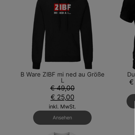
B Ware ZIBF mi ned au Größe
Du
L
€
€ 49,00
€ 25,00
inkl. MwSt.
Ansehen