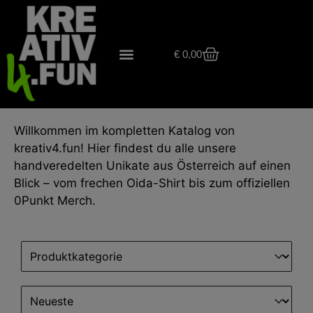
€
0,00
Willkommen im kompletten Katalog von
kreativ4.fun! Hier findest du alle unsere
handveredelten Unikate aus Österreich auf einen
Blick – vom frechen Oida-Shirt bis zum offiziellen
0Punkt Merch.
Select content
Produktkategorie 0Punkt
Sort content
Sortierung