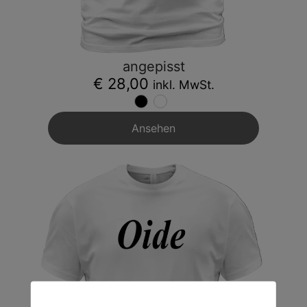
angepisst
€ 28,00
inkl. MwSt.
Ansehen